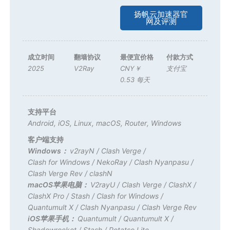
扬帆云加速器官
网及评测
成立时间
翻墙协议
最便宜价格
付款方式
2025
V2Ray
CNY￥
支付宝
0.53 每天
支持平台
Android
,
iOS
,
Linux
,
macOS
,
Router
,
Windows
客户端支持
Windows：
v2rayN
/
Clash Verge
/
Clash for Windows
/
NekoRay
/
Clash Nyanpasu
/
Clash Verge Rev
/
clashN
macOS苹果电脑：
V2rayU
/
Clash Verge
/
ClashX
/
ClashX Pro
/
Stash
/
Clash for Windows
/
Quantumult X
/
Clash Nyanpasu
/
Clash Verge Rev
iOS苹果手机：
Quantumult
/
Quantumult X
/
Shadowrocket
/
Stash
/
Potatso Lite