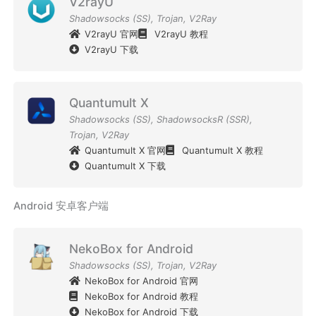
V2rayU
Shadowsocks (SS)
,
Trojan
,
V2Ray
V2rayU 官网
V2rayU 教程
V2rayU 下载
Quantumult X
Shadowsocks (SS)
,
ShadowsocksR (SSR)
,
Trojan
,
V2Ray
Quantumult X 官网
Quantumult X 教程
Quantumult X 下载
Android 安卓客户端
NekoBox for Android
Shadowsocks (SS)
,
Trojan
,
V2Ray
NekoBox for Android 官网
NekoBox for Android 教程
NekoBox for Android 下载