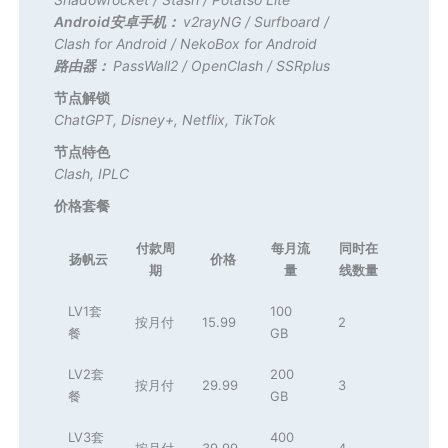
Android安卓手机：
v2rayNG
/
Surfboard
/
Clash for Android
/
NekoBox for Android
路由器：
PassWall2
/
OpenClash
/
SSRplus
节点解锁
ChatGPT
,
Disney+
,
Netflix
,
TikTok
节点特色
Clash
,
IPLC
价格套餐
付款周
每月流
同时在
扬帆云
价格
期
量
线数量
LV1套
100
按月付
15.99
2
餐
GB
LV2套
200
按月付
29.99
3
餐
GB
LV3套
400
按月付
39.99
4