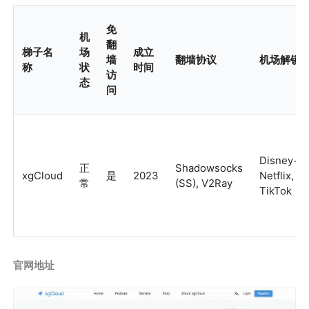
免
机
翻
梯子名
场
成立
墙
翻墙协议
机场解锁
称
状
时间
访
态
问
Disney+,
正
Shadowsocks
xgCloud
是
2023
Netflix,
常
(SS), V2Ray
TikTok
官网地址