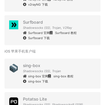
v2rayNG 下载
Surfboard
Shadowsocks (SS)
,
Trojan
,
V2Ray
Surfboard 官网
Surfboard 教程
Surfboard 下载
iOS 苹果手机客户端
sing-box
Shadowsocks (SS)
,
Trojan
sing-box 官网
sing-box 教程
sing-box 下载
Potatso Lite
Shadowsocks (SS)
,
ShadowsocksR (SSR)