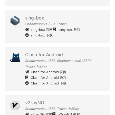
sing-box
Shadowsocks (SS)
,
Trojan
sing-box 官网
sing-box 教程
sing-box 下载
Clash for Android
Shadowsocks (SS)
,
ShadowsocksR (SSR)
,
Trojan
,
V2Ray
Clash for Android 官网
Clash for Android 教程
Clash for Android 下载
v2rayNG
Shadowsocks (SS)
,
Trojan
,
V2Ray
v2rayNG 官网
v2rayNG 教程