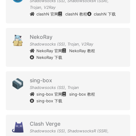
Shadowsocks (SS)
,
ShadowsocksR (SSR)
,
Trojan
,
V2Ray
clashN 官网
clashN 教程
clashN 下载
NekoRay
Shadowsocks (SS)
,
Trojan
,
V2Ray
NekoRay 官网
NekoRay 教程
NekoRay 下载
sing-box
Shadowsocks (SS)
,
Trojan
sing-box 官网
sing-box 教程
sing-box 下载
Clash Verge
Shadowsocks (SS)
,
ShadowsocksR (SSR)
,