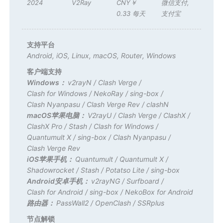
2024
V2Ray
CNY￥
微信支付
,
0.33 每天
支付宝
支持平台
Android
,
iOS
,
Linux
,
macOS
,
Router
,
Windows
客户端支持
Windows：
v2rayN
/
Clash Verge
/
Clash for Windows
/
NekoRay
/
sing-box
/
Clash Nyanpasu
/
Clash Verge Rev
/
clashN
macOS苹果电脑：
V2rayU
/
Clash Verge
/
ClashX
/
ClashX Pro
/
Stash
/
Clash for Windows
/
Quantumult X
/
sing-box
/
Clash Nyanpasu
/
Clash Verge Rev
iOS苹果手机：
Quantumult
/
Quantumult X
/
Shadowrocket
/
Stash
/
Potatso Lite
/
sing-box
Android安卓手机：
v2rayNG
/
Surfboard
/
Clash for Android
/
sing-box
/
NekoBox for Android
路由器：
PassWall2
/
OpenClash
/
SSRplus
节点解锁