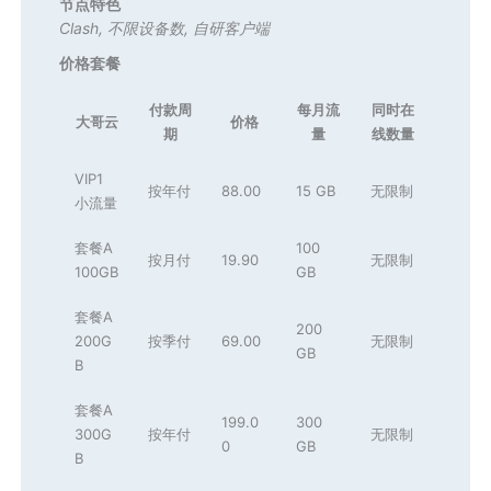
节点特色
Clash
,
不限设备数
,
自研客户端
价格套餐
付款周
每月流
同时在
大哥云
价格
期
量
线数量
VIP1
按年付
88.00
15 GB
无限制
小流量
套餐A
100
按月付
19.90
无限制
100GB
GB
套餐A
200
200G
按季付
69.00
无限制
GB
B
套餐A
199.0
300
300G
按年付
无限制
0
GB
B