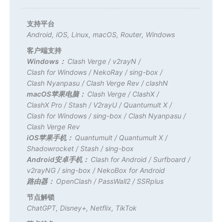
支持平台
Android
,
iOS
,
Linux
,
macOS
,
Router
,
Windows
客户端支持
Windows：
Clash Verge
/
v2rayN
/
Clash for Windows
/
NekoRay
/
sing-box
/
Clash Nyanpasu
/
Clash Verge Rev
/
clashN
macOS苹果电脑：
Clash Verge
/
ClashX
/
ClashX Pro
/
Stash
/
V2rayU
/
Quantumult X
/
Clash for Windows
/
sing-box
/
Clash Nyanpasu
/
Clash Verge Rev
iOS苹果手机：
Quantumult
/
Quantumult X
/
Shadowrocket
/
Stash
/
sing-box
Android安卓手机：
Clash for Android
/
Surfboard
/
v2rayNG
/
sing-box
/
NekoBox for Android
路由器：
OpenClash
/
PassWall2
/
SSRplus
节点解锁
ChatGPT
,
Disney+
,
Netflix
,
TikTok