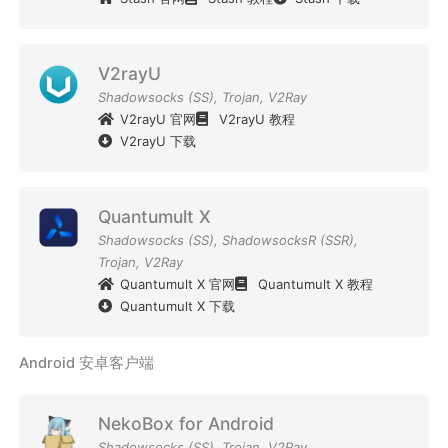
V2rayU
Shadowsocks (SS)
,
Trojan
,
V2Ray
V2rayU 官网
V2rayU 教程
V2rayU 下载
Quantumult X
Shadowsocks (SS)
,
ShadowsocksR (SSR)
,
Trojan
,
V2Ray
Quantumult X 官网
Quantumult X 教程
Quantumult X 下载
Android 安卓客户端
NekoBox for Android
Shadowsocks (SS)
,
Trojan
,
V2Ray