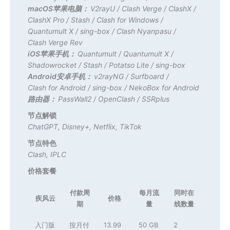
macOS苹果电脑：
V2rayU
/
Clash Verge
/
ClashX
/
ClashX Pro
/
Stash
/
Clash for Windows
/
Quantumult X
/
sing-box
/
Clash Nyanpasu
/
Clash Verge Rev
iOS苹果手机：
Quantumult
/
Quantumult X
/
Shadowrocket
/
Stash
/
Potatso Lite
/
sing-box
Android安卓手机：
v2rayNG
/
Surfboard
/
Clash for Android
/
sing-box
/
NekoBox for Android
路由器：
PassWall2
/
OpenClash
/
SSRplus
节点解锁
ChatGPT
,
Disney+
,
Netflix
,
TikTok
节点特色
Clash
,
IPLC
价格套餐
付款周
每月流
同时在
疾风云
价格
期
量
线数量
入门版
按月付
13.99
50 GB
2