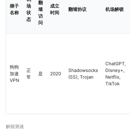
翻
梯子
场
成立
墙
翻墙协议
机场解锁
名称
状
时间
访
态
问
C
I
ChatGPT,
狗狗
数
正
Shadowsocks
Disney+,
加速
是
2020
常
(SS), Trojan
Netflix,
VPN
制
TikTok
用
解锁测速