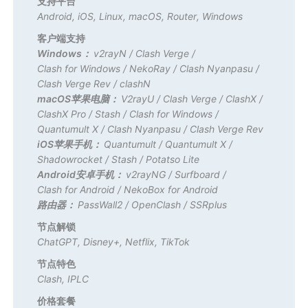
支持平台
Android
,
iOS
,
Linux
,
macOS
,
Router
,
Windows
客户端支持
Windows：
v2rayN
/
Clash Verge
/
Clash for Windows
/
NekoRay
/
Clash Nyanpasu
/
Clash Verge Rev
/
clashN
macOS苹果电脑：
V2rayU
/
Clash Verge
/
ClashX
/
ClashX Pro
/
Stash
/
Clash for Windows
/
Quantumult X
/
Clash Nyanpasu
/
Clash Verge Rev
iOS苹果手机：
Quantumult
/
Quantumult X
/
Shadowrocket
/
Stash
/
Potatso Lite
Android安卓手机：
v2rayNG
/
Surfboard
/
Clash for Android
/
NekoBox for Android
路由器：
PassWall2
/
OpenClash
/
SSRplus
节点解锁
ChatGPT
,
Disney+
,
Netflix
,
TikTok
节点特色
Clash
,
IPLC
价格套餐