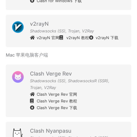
Clash for Windows 下载
v2rayN
Shadowsocks (SS)
,
Trojan
,
V2Ray
v2rayN 官网
v2rayN 教程
v2rayN 下载
Mac 苹果电脑客户端
Clash Verge Rev
Shadowsocks (SS)
,
ShadowsocksR (SSR)
,
Trojan
,
V2Ray
Clash Verge Rev 官网
Clash Verge Rev 教程
Clash Verge Rev 下载
Clash Nyanpasu