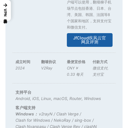
户端可以使用，翻墙梯子机
→
场节点包括香港、日本、台
VPN梯子目录
湾、美国、韩国、法国等8
个国家和地区，支持支付宝
和微信支付。
JfCloud疾风云官
网及评测
成立时间
翻墙协议
最便宜价格
付款方式
2024
V2Ray
CNY￥
微信支付
,
0.33 每天
支付宝
支持平台
Android
,
iOS
,
Linux
,
macOS
,
Router
,
Windows
客户端支持
Windows：
v2rayN
/
Clash Verge
/
Clash for Windows
/
NekoRay
/
sing-box
/
Clash Nyanpasu
/
Clash Verge Rev
/
clashN