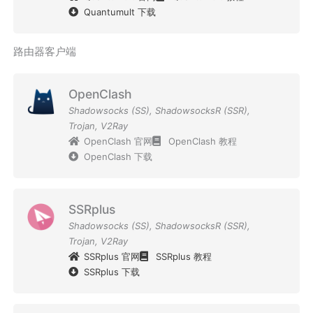
Quantumult 下载
路由器客户端
OpenClash
Shadowsocks (SS)
,
ShadowsocksR (SSR)
,
Trojan
,
V2Ray
OpenClash 官网
OpenClash 教程
OpenClash 下载
SSRplus
Shadowsocks (SS)
,
ShadowsocksR (SSR)
,
Trojan
,
V2Ray
SSRplus 官网
SSRplus 教程
SSRplus 下载